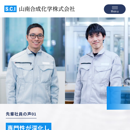
S.C.I 山南合成化学株式
Menu
先輩社員の声01
専門性が深化し