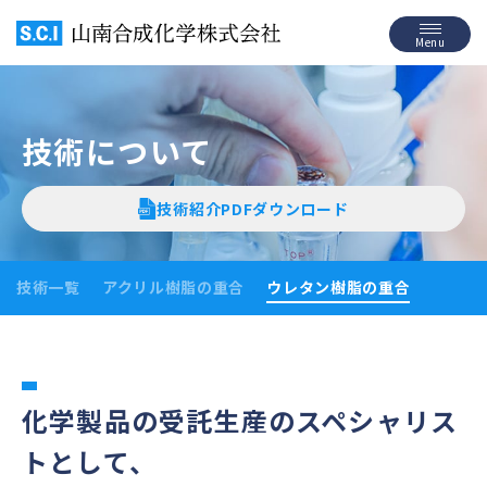
S.C.I 山南合成化学株式
Menu
技術について
技術紹介PDFダウンロード
技術一覧
アクリル樹脂の重合
ウレタン樹脂の重合
化学製品の受託生産のスペシャリス
トとして、