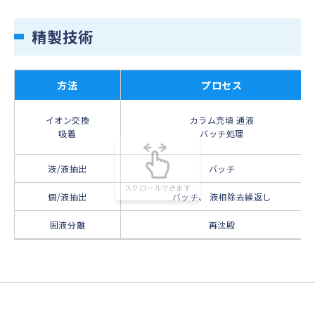
精製技術
方法
プロセス
イオン交換
カラム充填 通液
吸着
バッチ処理
液/液抽出
バッチ
個/液抽出
バッチ、 液相除去繰返し
固液分離
再沈殿