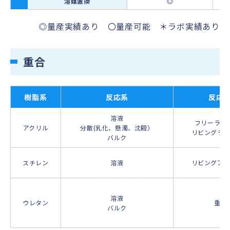
溶媒置換
◎
◎量産実績あり 〇量産可能 ＊ラボ実績あり
重合
樹脂系
反応系
反応
溶液
フリーラジ
アクリル
分散(乳化、懸濁、沈殿）
リビングラ
バルク
スチレン
溶液
リビングア
溶液
ウレタン
重付
バルク