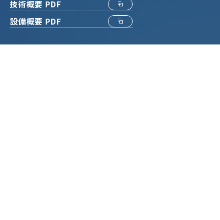
技術概要 PDF
設備概要 PDF
モノ創りで
ヒトと未来を創る。
HOME
山南合成化学の特長
受託サービスについて