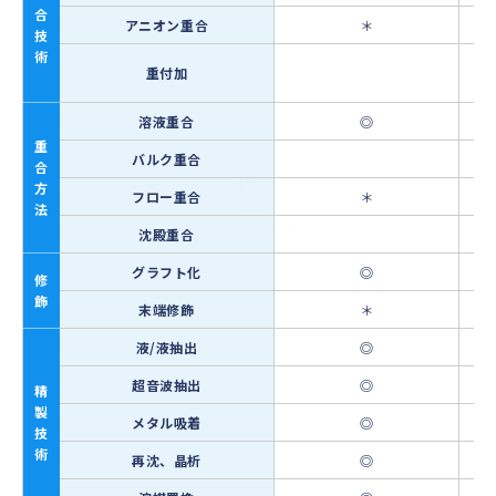
合
アニオン重合
＊
技
術
重付加
溶液重合
◎
重
バルク重合
合
方
フロー重合
＊
法
沈殿重合
グラフト化
◎
修
飾
末端修飾
＊
液/液抽出
◎
超音波抽出
◎
精
製
メタル吸着
◎
技
術
再沈、晶析
◎